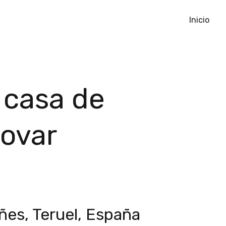
Inicio
 casa de
novar
ñes, Teruel, España