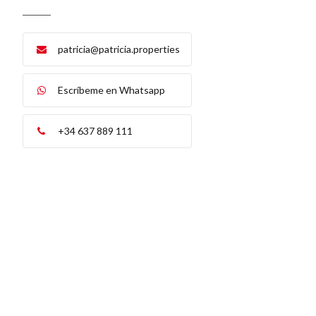
patricia@patricia.properties
Escríbeme en Whatsapp
+34 637 889 111