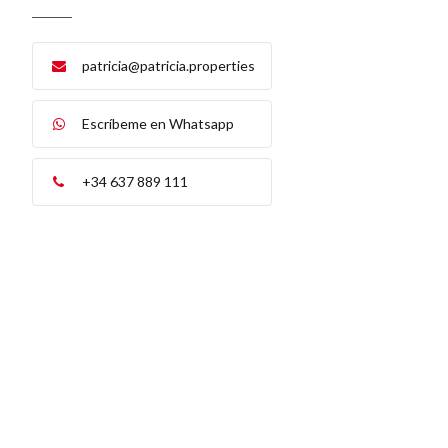
patricia@patricia.properties
Escríbeme en Whatsapp
+34 637 889 111